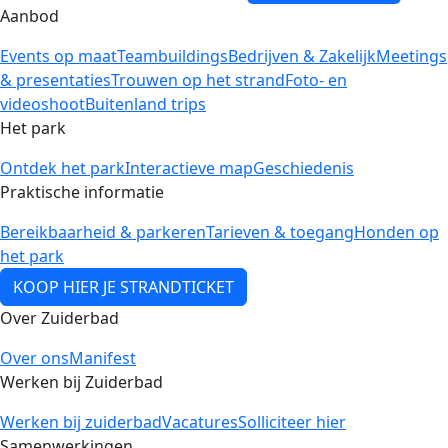
Aanbod
Events op maat
Teambuildings
Bedrijven & Zakelijk
Meetings
& presentaties
Trouwen op het strand
Foto- en
videoshoot
Buitenland trips
Het park
Ontdek het park
Interactieve map
Geschiedenis
Praktische informatie
Bereikbaarheid & parkeren
Tarieven & toegang
Honden op
het park
KOOP HIER JE STRANDTICKET
Over Zuiderbad
Over ons
Manifest
Werken bij Zuiderbad
Werken bij zuiderbad
Vacatures
Solliciteer hier
Samenwerkingen