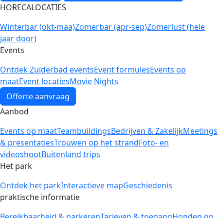
HORECALOCATIES
Winterbar (okt-maa)
Zomerbar (apr-sep)
Zomerlust (hele
jaar door)
Events
Ontdek Zuiderbad events
Event formules
Events op
maat
Event locaties
Movie Nights
Offerte aanvraag
Aanbod
Events op maat
Teambuildings
Bedrijven & Zakelijk
Meetings
& presentaties
Trouwen op het strand
Foto- en
videoshoot
Buitenland trips
Het park
Ontdek het park
Interactieve map
Geschiedenis
praktische informatie
Bereikbaarheid & parkeren
Tarieven & toegang
Honden op