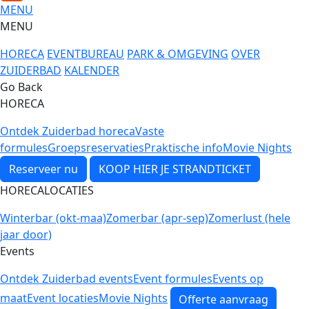
MENU
MENU
HORECA
EVENTBUREAU
PARK & OMGEVING
OVER
ZUIDERBAD
KALENDER
Go Back
HORECA
Ontdek Zuiderbad horeca
Vaste
formules
Groepsreservaties
Praktische info
Movie Nights
Reserveer nu
KOOP HIER JE STRANDTICKET
HORECALOCATIES
Winterbar (okt-maa)
Zomerbar (apr-sep)
Zomerlust (hele
jaar door)
Events
Ontdek Zuiderbad events
Event formules
Events op
maat
Event locaties
Movie Nights
Offerte aanvraag