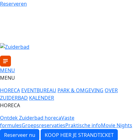
Reserveren
MENU
MENU
HORECA
EVENTBUREAU
PARK & OMGEVING
OVER
ZUIDERBAD
KALENDER
HORECA
Ontdek Zuiderbad horeca
Vaste
formules
Groepsreservaties
Praktische info
Movie Nights
Reserveer nu
KOOP HIER JE STRANDTICKET